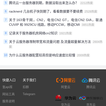
腾讯云一台服务器到期，数据没取出来怎么办？
5
2212热度
racknerd 几台机子快到期了，看看数据要不要续费
6
2528热度
关于163骨干网，CN2，电信CN2 GT，电信CN2 GIA，联通
7
CUVIP 和 9929CU 线路，移动PCCW，移动CMI
3851热度
记录关于服务器机房网络cn2知识
8
1921热度
关于云服务器限制带宽和流量问题 及流量超量解决方法
9
2604热
度
为什么云服务器配置较高但是响应速度比较慢
10
2009热度
快捷入口
关于我们
氢api库
扣群
阿里云
腾讯云
网站工具
Telegram
服务说明
华为云
京东云