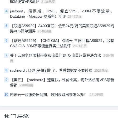
50M便宜VPS测评
3136热度
justhost，俄罗斯，IPV6，便宜VPS，200M不限流量，
4
DataLine（Moscow-莫斯科）测评
2945热度
【联通AS9929】A400互联：低至24元/月的美国联通AS9929线
5
路VPS简单测评
2848热度
【联通AS9929】【CN2 GIA】欧路云 三网回程AS9929，另有
6
CN2 GIA ,30M不限流量真实主机测评
2821热度
关于云服务器限制带宽和流量问题 及流量超量解决方法
7
2604热
度
racknerd 几台机子快到期了，看看数据要不要续费
8
2528热度
【黑五】【racknerd】速度快，性价比高，海外洛杉矶VPS最新
9
促销
2388热度
腾讯云一台服务器到期，数据没取出来怎么办？
10
2212热度
热门标签