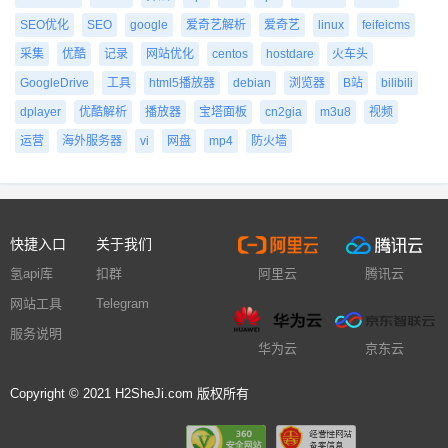
SEO优化
SEO
google
爱奇艺解析
爱奇艺
linux
feifeicms
采集
优酷
记录
网站优化
centos
hostdare
火车头
GoogleDrive
工具
html5播放器
debian
浏览器
B站
bilibili
dplayer
优酷解析
播放器
宝塔面板
cn2gia
m3u8
视频
运营
海外服务器
vi
网盘
mp4
防火墙
快捷入口
关于我们
氢api库
扣群
阿里云
腾讯云
网站工具
Telegram
服务说明
华为云
京东云
Copyright © 2021 H2SheJi.com 版权所有