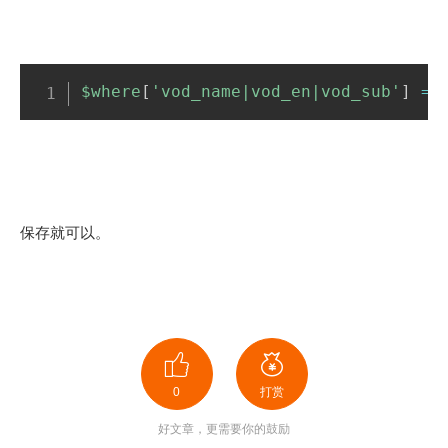
$where
[
'vod_name|vod_en|vod_sub'
]
=
保存就可以。
0
打赏
好文章，更需要你的鼓励