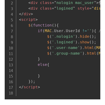
<
div
class
=
"
nologin mac_user
"
>
登
<
div
class
=
"
logined
"
style
="
disp
</
div
>
<
script
>
$
(
function
(
)
{
if
(
MAC
.
User
.
UserId 
!=
''
)
{
/
$
(
'.nologin'
)
.
hide
(
)
;
$
(
'.logined'
)
.
show
(
)
;
$
(
'.user-name'
)
.
html
(
MAC
$
(
'.group-name'
)
.
html
(
MA
}
else
{
}
}
)
;
</
script
>