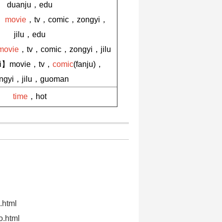
duanju，edu
u】
movie
，tv，comic，zongyi，
jilu，edu
movie
，tv，comic，zongyi，jilu
ili】movie，tv，
comic
(fanju)，
ngyi，jilu，guoman
time
，hot
.html
o.html