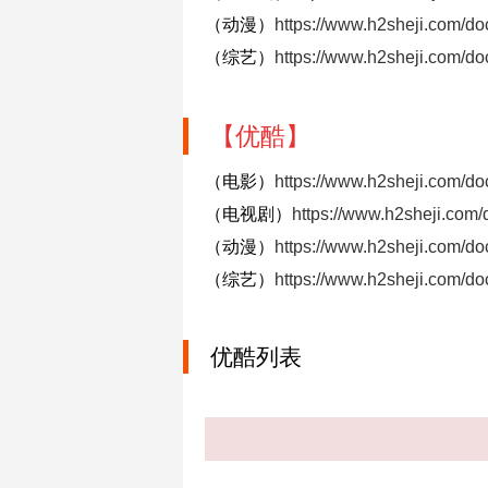
（动漫）
https://www.h2sheji.com/doc/
（综艺）
https://www.h2sheji.com/doc
【优酷】
（电影）
https://www.h2sheji.com/do
（电视剧）
https://www.h2sheji.com
（动漫）
https://www.h2sheji.com/d
（综艺）
https://www.h2sheji.com/d
优酷列表