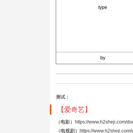
type
by
测试：
【爱奇艺】
（电影）
https://www.h2sheji.com/doc
（电视剧）
https://www.h2sheji.com/d