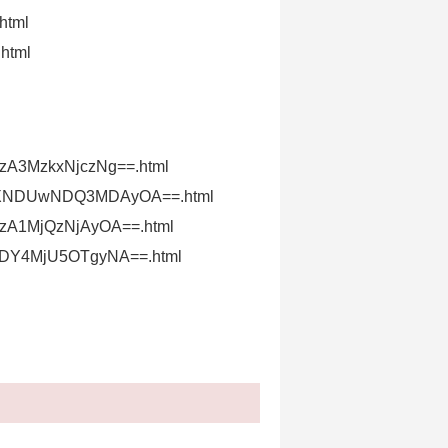
html
.html
_XMzA3MzkxNjczNg==.html
ow/id_XNDUwNDQ3MDAyOA==.html
_XMzA1MjQzNjAyOA==.html
d_XNDY4MjU5OTgyNA==.html