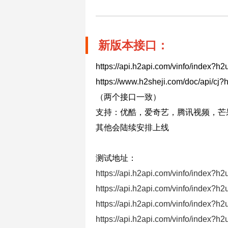
新版本接口：
https://api.h2api.com/vinfo/index?h2u
https://www.h2sheji.com/doc/api/cj?
（两个接口一致）
支持：优酷，爱奇艺，腾讯视频，芒果TV，
其他会陆续安排上线
测试地址：
https://api.h2api.com/vinfo/index
https://api.h2api.com/vinfo/index?h2u
https://api.h2api.com/vinfo/index?h
https://api.h2api.com/vinfo/index?h