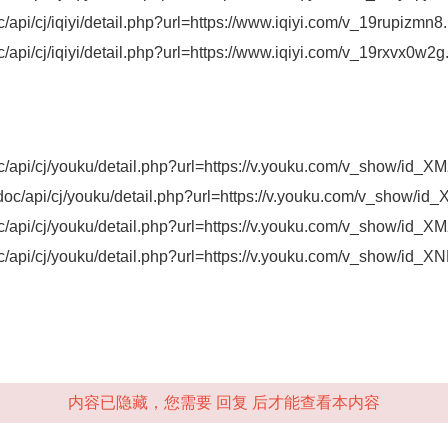
api/cj/iqiyi/detail.php?url=
https://www.iqiyi.com/v_19rupizmn8.
/api/cj/iqiyi/detail.php?url=https://www.iqiyi.com/v_19rxvx0w2g
c/api/cj/youku/detail.php?url=https://v.youku.com/v_show/id
/doc/api/cj/youku/detail.php?url=https://v.youku.com/v_sh
oc/api/cj/youku/detail.php?url=https://v.youku.com/v_show/id
oc/api/cj/youku/detail.php?url=https://v.youku.com/v_show/i
内容已隐藏，您需要 回复 后才能查看本内容