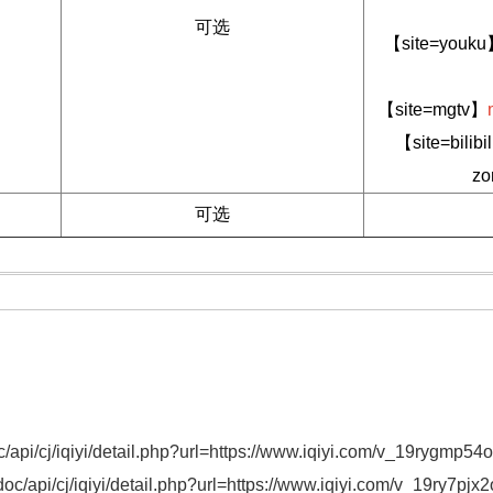
可选
【site=youk
【site=mgtv】
【site=bilib
zo
可选
/api/cj/iqiyi/detail.php?url=https://www.iqiyi.com/v_19rygmp54o
oc/api/cj/iqiyi/detail.php?url=https://www.iqiyi.com/v_19ry7pjx2