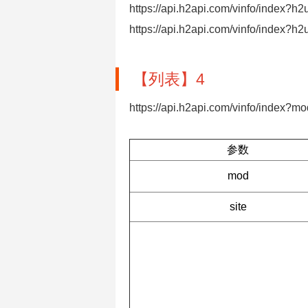
https://api.h2api.com/vinfo/index?h
https://api.h2api.com/vinfo/index?h2
【列表】4
https://api.h2api.com/vinfo/index?
参数
mod
site