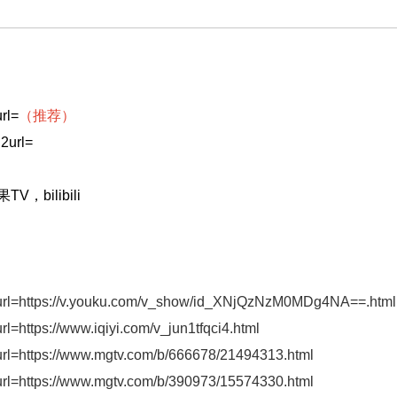
rl=
（推荐）
h2url=
bilibili
?h2url=https://v.youku.com/v_show/id_XNjQzNzM0MDg4NA==.html
rl=https://www.iqiyi.com/v_jun1tfqci4.html
2url=https://www.mgtv.com/b/666678/21494313.html
2url=https://www.mgtv.com/b/390973/15574330.html