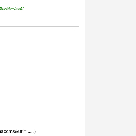
s&url=......）