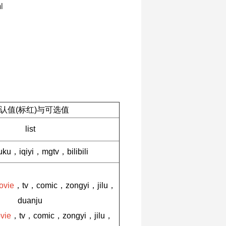
l
认值(标红)与可选值
list
ku，iqiyi，mgtv，bilibili
ovie
，tv，comic，zongyi，jilu，
duanju
vie
，tv，comic，zongyi，jilu，