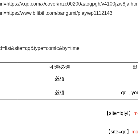
2url=https://v.qq.com/x/cover/mzc00200aaogpgh/v4100jzw8ja.htm
url=https://www.bilibili.com/bangumi/play/ep1112143
mod=list&site=qq&type=comic&by=time
可选/必选
默
必须
必须
qq，you
【site=iqiyi】
m
【site=qq】
mo