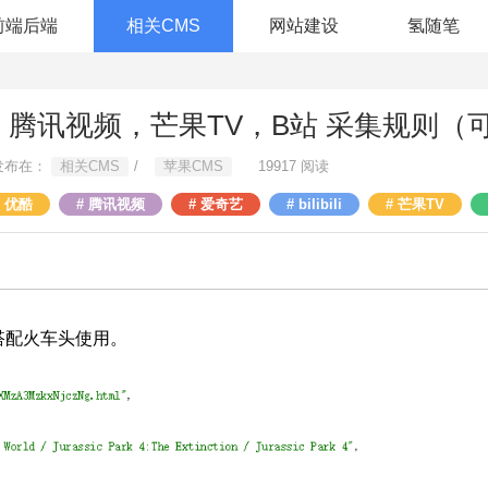
前端后端
相关CMS
网站建设
氢随笔
艺，腾讯视频，芒果TV，B站 采集规则
发布在：
相关CMS
/
苹果CMS
19917 阅读
优酷
腾讯视频
爱奇艺
bilibili
芒果TV
接搭配火车头使用。