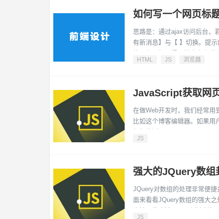
如何写一个网页标题
思路是：通过ajax访问后台，
有新消息】与【 】切换。提示内容弄是动态的，所以替换文字的空格数目也是算出的。这里用全角的空
格。但是如果提示消息中有‘数
HTML
JS
浏览器
JavaScript
在做Web开发时，我们经常用到
比如这个博客编辑器。如果用户
如何检测呢？
JS
强大的JQuery数
JQuery对数组的处理非常
面来看看JQuery数组的强大之处在哪。 $.each(array, [callback]) 遍历 不同于例遍 j
方法，此方法可用于例遍任何对
JS