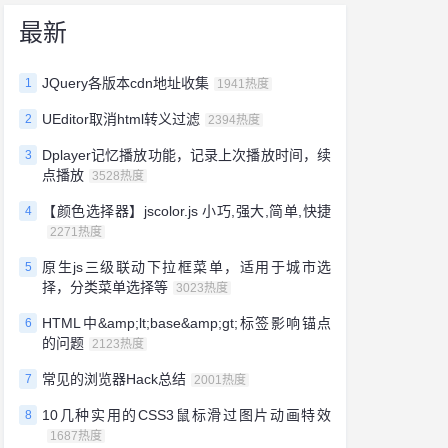
最新
JQuery各版本cdn地址收集
1
1941热度
UEditor取消html转义过滤
2
2394热度
Dplayer记忆播放功能，记录上次播放时间，续
3
点播放
3528热度
【颜色选择器】jscolor.js 小巧,强大,简单,快捷
4
2271热度
原生js三级联动下拉框菜单，适用于城市选
5
择，分类菜单选择等
3023热度
HTML中&amp;lt;base&amp;gt;标签影响锚点
6
的问题
2123热度
常见的浏览器Hack总结
7
2001热度
10几种实用的CSS3鼠标滑过图片动画特效
8
1687热度