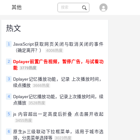
其他
热文
JavaScript获取网页关闭与取消关闭的事件
1
（确定离开？）
4006热度
Dplayer前置广告视频，暂停广告，与试看功
2
能
3779热度
Dplayer记忆播放功能，记录 上次播放时间，
3
续点播放
3666热度
Dplayer记忆播放功能，记录上次播放时间，续
4
点播放
3528热度
js 内容超出一定高度后折叠 点击展开收起
5
3455热度
原生js三级联动下拉框菜单，适用于城市选
6
择，分类菜单选择等
3023热度