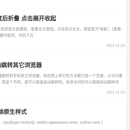
容. 如果需要退出 each 循环可使回调函数返回 false， 其它返回值将被
度后折叠 点击展开收起
同时底部显示遮罩层、查看全文按钮。点击显示全文，按钮变为“收起”。[查看
博客内容页。代码下方
2021-11-23
动跳转其它浏览器
器跳转到手机其它浏览器，现在网上其它的方法都只是一个页面，让访问者
，而这个不同，是可以直接自动跳转的。安卓访问时可以直接自动跳转浏览
点一下然后借助手机淘宝才可以跳转。下面是全部代码，已经做了安卓和IOS
2021-11-23
的网址，然后保存为php文件，在微信内访问即可实现自动跳转：
去除原生样式
pe=button]{ -webkit-appearance:none; outline:none }