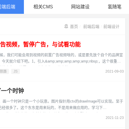
前端后端
相关CMS
网站建设
氢随笔
首页
/
前端后端
/
前端设计
前置广告视频，暂停广告，与试看功能
时有时候，我们可能会用到视频的前置广告视频啥的，或是要先放个自个的品牌宣
介绍下吧。1，引入&amp;amp;amp;amp;amp;nbsp;，这个很重要
贴片广告4，前置HTML贴片广告5，整合演示：
播放器
JS
2021-09-03
dplayerad/index.phphttp://www.h2sheji.com/demo/
s写一个时钟
，画一个时钟只是一个小玩意。图片指针用ctx的drawImage可以实现。至于
已经很多了。这个东东是用来玩的，不是用来做应用的，学习下
址实现代码（注意代码中所有的引号注释，使用时应删除\\\\\\\\）
2021-11-23