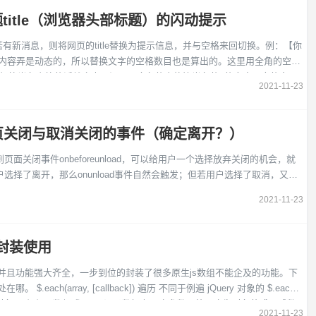
title（浏览器头部标题）的闪动提示
若有新消息，则将网页的title替换为提示信息，并与空格来回切换。例：【你
字’等半角字符的话就会出现问题。全角的空格比半角的1的宽度要宽的多。
2021-11-23
获取网页关闭与取消关闭的事件（确定离开？）
页面关闭事件onbeforeunload，可以给用户一个选择放弃关闭的机会，就
选择了离开，那么onunload事件自然会触发；但若用户选择了取消，又该
2021-11-23
组封装使用
便捷并且功能强大齐全，一步到位的封装了很多原生js数组不能企及的功能。下
Query 对象的 $.each()
象(不仅仅是数组哦~). 回调函数拥有两个参数：第一个为对象的成员或数
2021-11-23