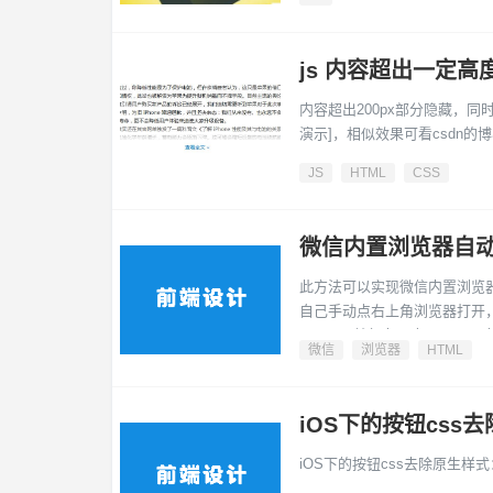
组的索引， 第二个为对应变量或内
忽略.
js 内容超出一定高
内容超出200px部分隐藏，
演示]，相似效果可看csdn的
JS
HTML
CSS
微信内置浏览器自
此方法可以实现微信内置浏览
自己手动点右上角浏览器打开
器；IOS就复杂一点了，需要
微信
浏览器
HTML
的适配。需要替换其中要跳转
&amp;amp;lt;?php error_r
iOS下的按钮css
iOS下的按钮css去除原生样式：input[ty