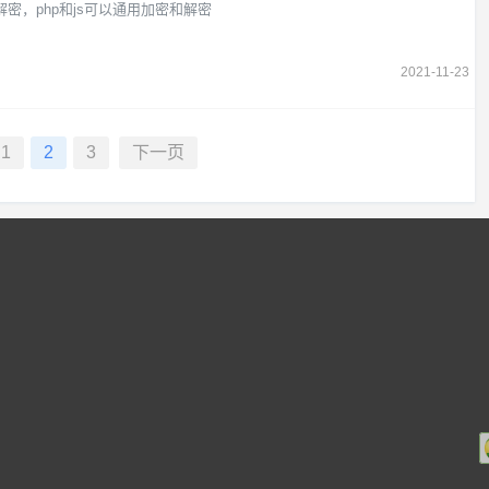
密和解密，php和js可以通用加密和解密
2021-11-23
1
2
3
下一页